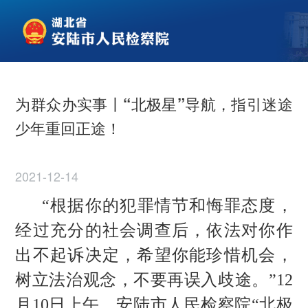
为群众办实事丨“北极星”导航，指引迷途
少年重回正途！
2021-12-14
“根据你的犯罪情节和悔罪态度
，
经过充分的社会调查后
，
依法对你作
出不起诉决定
，
希望你能珍惜机会
，
树立法治观念
，
不要再误入歧途。
”12
月10
日
上
午
，安陆市人民检察院
“北极