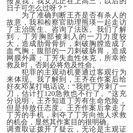
报复我，我女儿正在上高三，以后的
日子可怎么过呀？”
为了准确判断王齐是否有杀人的
故意，我和检察官助理熊瑛一起走访
了主治医生、咨询了法医。我们了解
到，丁芳胸部被刺入的一刀力度较
大，造成肋骨骨折，刺破胸膛造成了
血气胸；腹部的一刀刺破肠胃，造成
网膜外露；丁芳失血性休克，所幸抢
救及时，否则必将危及性命。
犯罪的主观动机要通过客观行为
来体现。我了解到，王齐在作案后给
好友邓某打电话说：
“我把丁芳刺了一
刀，估计打120急救也不行了。”这充
分说明，王齐知道丁芳有生命危险，
但是持放任态度。王齐作案后拿走了
丁芳的手机，剥夺了丁芳向他人求救
的机会，显然其作案目的很明确。
调查取证拨开了疑云，无论是主观证