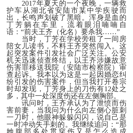
2017年夏天的一个夜晚，一辆救
护车从湖北省安陆市某中学疾驶而
出，长鸣声划破了黑暗。浑身是血的
丁芳躺在车里，流着眼泪喃喃自
语：“前夫王齐（化名）要杀我……”
当时，丁芳在学校旁租了一间房
陪女儿读书，不料王齐突然闯入。这
起突发案件引发社会广泛关注。公安
机关迅速侦查终结，以王齐涉嫌故意
伤害罪移送我院（安陆市检察院）审
查起诉。我本以为这是一起因婚恋纠
纷引发的伤害案件，但当我打开卷宗
时却发现，丁芳身上的刀伤有
12处之
多，其中一处深度伤还在左侧胸部。
讯问时，王齐承认为了泄愤而伤
害前妻，当我问为什么向左侧心脏刺
一刀时，他眼神躲躲闪闪，说自己是
一时冲动失手刺的。我继续追问：
“那
她腹部多处贯穿伤又是怎么造成