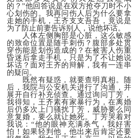
的？”他回答说是在双方抢夺刀时不小
心划伤的。我再问伤人后为什么要拿
走她的手机，王齐支支吾吾，竟说是
为了防止前妻告诉别人，说他坏话。
人体左侧胸部是心脏，这么敏感
的致命位置是随手刺伤？腹部多处贯
穿伤能是划伤造成的？在被害人伤重
昏迷后拿走手机，只是为了不让她说
坏话？面对王齐的辩解，我有一连串
的疑问。
既然有疑惑，就要查明真相。随
后，我院与公安机关进行了沟通，并
展开自行补充侦查。通过询问丁芳，
我得知，王齐素有家暴行为，在离婚
后仍多次上门骚扰丁芳，威胁要么同
意复婚，要么就让她死。丁芳哭着对
我说：
“他的眼神充满杀气，我好害
怕！如果轻判他，他出来后肯定还要