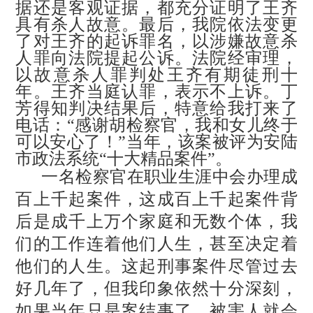
据还是客观证据，都充分证明了王齐
具有杀人故意。最后，我院依法变更
了对王齐的起诉罪名，以涉嫌故意杀
人罪向法院提起公诉。法院经审理，
以故意杀人罪判处王齐有期徒刑十
年。王齐当庭认罪，表示不上诉。丁
芳得知判决结果后，特意给我打来了
电话：
“感谢胡检察官，我和女儿终于
可以安心了！”当年，该案被评为安陆
市政法系统“十大精品案件”。
一名检察官在职业生涯中会办理成
百上千起案件，这成百上千起案件背
后是成千上万个家庭和无数个体，我
们的工作连着他们人生，甚至决定着
他们的人生。这起刑事案件尽管过去
好几年了，但我印象依然十分深刻，
如果当年只是案结事了，被害人就会