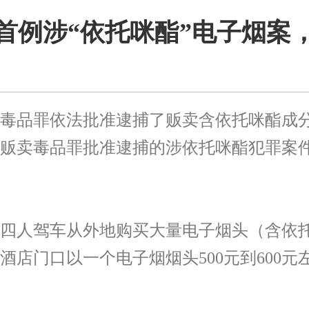
首例涉“依托咪酯”电子烟案
毒品罪依法批准逮捕了贩卖含依托咪酯成
贩卖毒品罪批准逮捕的涉依托咪酯犯罪案
熊某等四人驾车从外地购买大量电子烟头（含
酒店门口以一个电子烟烟头500元到600