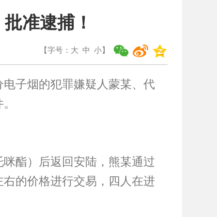
，批准逮捕！
【字号：
大
中
小
】
分电子烟的犯罪嫌疑人蒙某、代
件。
依托咪酯）后返回安陆，熊某通过
元左右的价格进行交易，四人在进